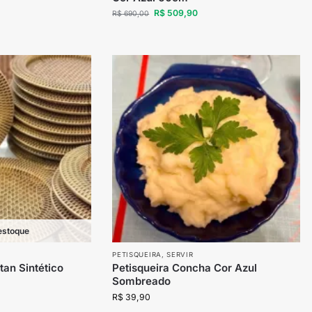
R$
509,90
R$
690,00
estoque
PETISQUEIRA
,
SERVIR
tan Sintético
Petisqueira Concha Cor Azul
Sombreado
R$
39,90