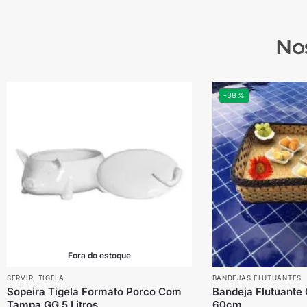
No
-38%
Fora do estoque
SERVIR
,
TIGELA
BANDEJAS FLUTUANTES
Sopeira Tigela Formato Porco Com
Bandeja Flutuante
Tampa GG 5 Litros
60cm